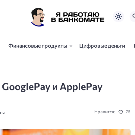
Финансовые продукты
Цифровые деньги
GooglePay и ApplePay
Нравится:
76
уты