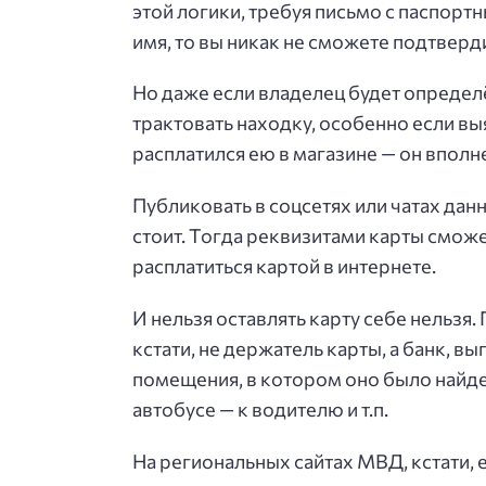
этой логики, требуя письмо с паспорт
имя, то вы никак не сможете подтверди
Но даже если владелец будет определё
трактовать находку, особенно если выя
расплатился ею в магазине — он вполн
Публиковать в соцсетях или чатах дан
стоит. Тогда реквизитами карты сможе
расплатиться картой в интернете.
И нельзя оставлять карту себе нельзя.
кстати, не держатель карты, а банк, в
помещения, в котором оно было найден
автобусе — к водителю и т.п.
На региональных сайтах МВД, кстати, 