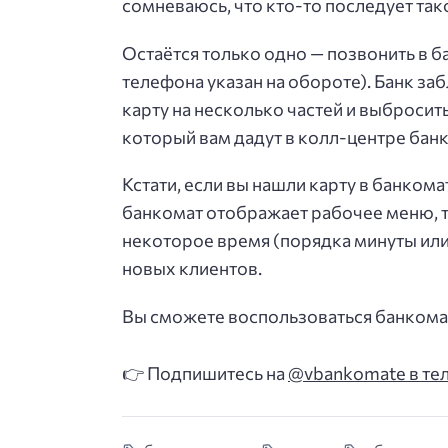
сомневаюсь, что кто-то последует так
Остаётся только одно — позвонить в б
телефона указан на обороте). Банк за
карту на несколько частей и выбросить
который вам дадут в колл-центре банк
Кстати, если вы нашли карту в банком
банкомат отображает рабочее меню, т
некоторое время (порядка минуты или
новых клиентов.
Вы сможете воспользоваться банкомат
👉 Подпишитесь на
@vbankomate в те