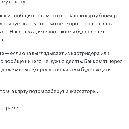
ому совету.
анк и сообщить о том, что вы нашли карту (номер
блокирует карту, а вы можете просто разрезать
 её. Наверняка, именно таким и будет совет,
а.
ате — если она выглядывает из картридера или
о вообще ничего не нужно делать. Банкомат через
 даже меньше) проглотит карту и будет ждать
ом, а карту потом заберут инкассаторы.
леграме
.