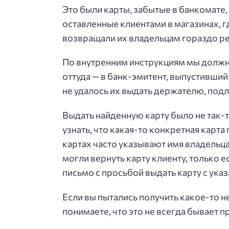
Это были карты, забытые в банкомате,
оставленные клиентами в магазинах, 
возвращали их владельцам гораздо ре
По внутренним инструкциям мы должны
оттуда — в банк-эмитент, выпустивший 
не удалось их выдать держателю, по
Выдать найденную карту было не так-то
узнать, что какая-то конкретная карта
картах часто указывают имя владельца
могли вернуть карту клиенту, только 
письмо с просьбой выдать карту с ук
Если вы пытались получить какое-то н
понимаете, что это не всегда бывает п