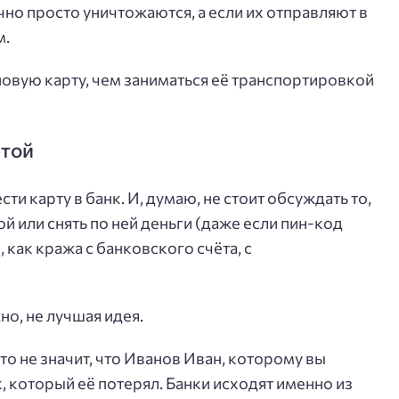
но просто уничтожаются, а если их отправляют в
м.
новую карту, чем заниматься её транспортировкой
ртой
ти карту в банк. И, думаю, не стоит обсуждать то,
ой или снять по ней деньги (даже если пин-код
, как кража с банковского счёта, с
о, не лучшая идея.
то не значит, что Иванов Иван, которому вы
, который её потерял. Банки исходят именно из