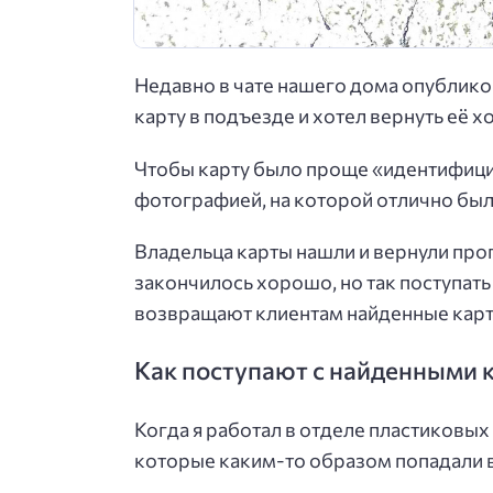
Недавно в чате нашего дома опублико
карту в подъезде и хотел вернуть её х
Чтобы карту было проще «идентифици
фотографией, на которой отлично был
Владельца карты нашли и вернули проп
закончилось хорошо, но так поступать 
возвращают клиентам найденные карт
Как поступают с найденными к
Когда я работал в отделе пластиковых 
которые каким-то образом попадали в