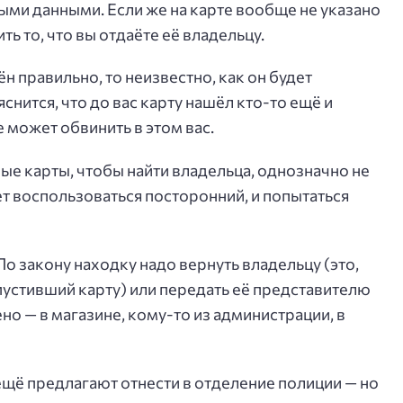
ными данными. Если же на карте вообще не указано
ть то, что вы отдаёте её владельцу.
н правильно, то неизвестно, как он будет
снится, что до вас карту нашёл кто-то ещё и
е может обвинить в этом вас.
ные карты, чтобы найти владельца, однозначно не
т воспользоваться посторонний, и попытаться
 По закону находку надо вернуть владельцу (это,
ыпустивший карту) или передать её представителю
о — в магазине, кому-то из администрации, в
ещё предлагают отнести в отделение полиции — но