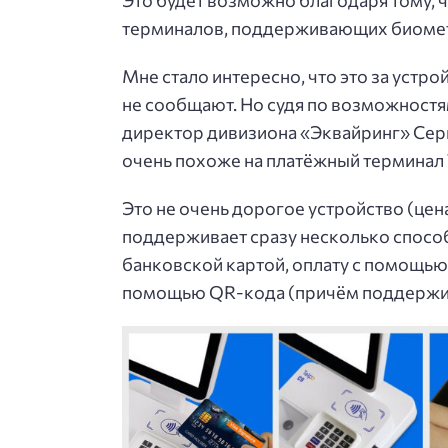
Это будет возможно благодаря тому, 
терминалов, поддерживающих биомет
Мне стало интересно, что это за устр
не сообщают. Но судя по возможност
директор дивизиона «Эквайринг» Серг
очень похоже на платёжный терминал 
Это не очень дорогое устройство (цен
поддерживает сразу несколько спосо
банковской картой, оплату с помощью 
помощью QR-кода (причём поддержива