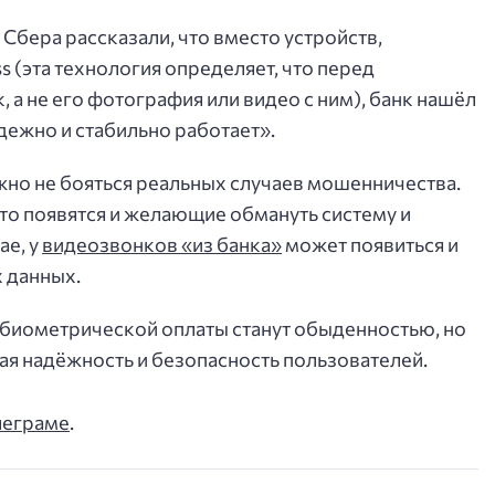
Сбера рассказали, что вместо устройств,
(эта технология определяет, что перед
 а не его фотография или видео с ним), банк нашёл
ежно и стабильно работает».
можно не бояться реальных случаев мошенничества.
 то появятся и желающие обмануть систему и
ае, у
видеозвонков «из банка»
может появиться и
 данных.
 биометрической оплаты станут обыденностью, но
ая надёжность и безопасность пользователей.
леграме
.