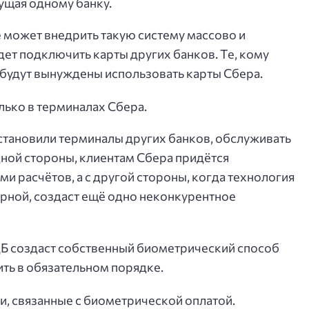
ущая одному банку.
е может внедрить такую систему массово и
дет подключить карты других банков. Те, кому
, будут вынуждены использовать карты Сбера.
лько в терминалах Сбера.
 установили терминалы других банков, обслуживать
одной стороны, клиентам Сбера придётся
и расчётов, а с другой стороны, когда технология
рной, создаст ещё одно неконкурентное
 ЦБ создаст собственный биометрический способ
ить в обязательном порядке.
, связанные с биометрической оплатой.