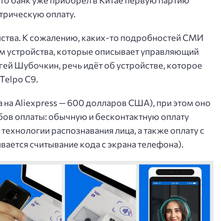
что банк уже приобрёл в Китае первую партию
рическую оплату.
ойства. К сожалению, каких-то подробностей СМИ
ям устройства, которые описывает управляющий
ей Шубочкин, речь идёт об устройстве, которое
Telpo C9.
а на Aliexpress — 600 долларов США), при этом оно
бов оплаты: обычную и бесконтактную оплату
технологии распознавания лица, а также оплату с
ется считывание кода с экрана телефона).