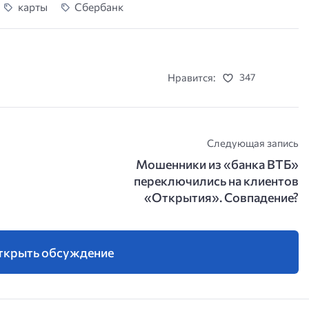
карты
Сбербанк
Нравится:
347
Следующая запись
Мошенники из «банка ВТБ»
переключились на клиентов
«Открытия». Совпадение?
ткрыть обсуждение