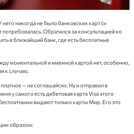
 него никогда не было банковских карт (и
ут потребовалась. Обратился за консультацией ко
ить в ближайший банк, где есть бесплатные
жду моментальной и именной картой нет, особенно,
ая к случаю.
о платное — не соглашайся». Ну и отправил в
еня у самого есть дебетовая карта Visa этого
м бесплатными выдают только карты Мир. Его это
щим образом: