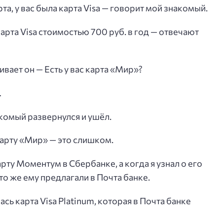
а, у вас была карта Visa — говорит мой знакомый.
 карта Visa стоимостью 700 руб. в год — отвечают
ивает он — Есть у вас карта «Мир»?
…
комый развернулся и ушёл.
 карту «Мир» — это слишком.
рту Моментум в Сбербанке, а когда я узнал о его
то же ему предлагали в Почта банке.
ась карта Visa Platinum, которая в Почта банке