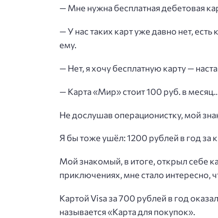
— Мне нужна бесплатная дебетовая карт
— У нас таких карт уже давно нет, есть
ему.
— Нет, я хочу бесплатную карту — наста
— Карта «Мир» стоит 100 руб. в месяц
Не дослушав операционистку, мой зна
Я бы тоже ушёл: 1200 рублей в год за
Мой знакомый, в итоге, открыл себе ка
приключениях, мне стало интересно, ч
Картой Visa за 700 рублей в год оказал
называется «Карта для покупок».