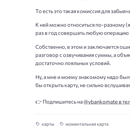
То есть это такая комиссия для забывч
К ней можно относиться по-разному (я 
раз в год совершать любую операцию п
Собственно, в этом и заключается оши
разговор с озвучивания суммы, а объя
достаточно лояльных условий.
Ну, а мне и моему знакомому надо был
бы открыть карту, не сильно вслушивая
👉 Подпишитесь на
@vbankomate в те
карты
моментальная карта