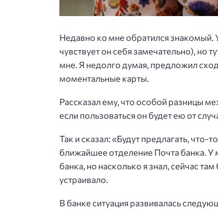
Недавно ко мне обратился знакомый. У
чувствует он себя замечательно), но т
мне. Я недолго думая, предложил сход
моментальные карты.
Рассказал ему, что особой разницы ме
если пользоваться он будет ею от случ
Так и сказал: «Будут предлагать, что-т
ближайшее отделение Почта банка. У м
банка, но насколько я знал, сейчас та
устраивало.
В банке ситуация развивалась следую