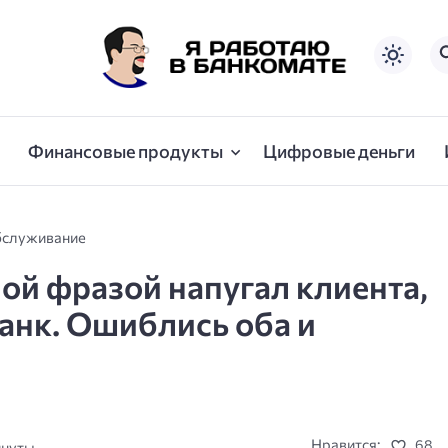
Финансовые продукты
Цифровые деньги
бслуживание
ой фразой напугал клиента,
банк. Ошиблись оба и
Нравится:
68
инуты