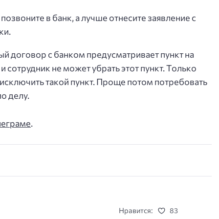
позвоните в банк, а лучше отнесите заявление с
ки.
дый договор с банком предусматривает пункт на
и сотрудник не может убрать этот пункт. Только
 исключить такой пункт. Проще потом потребовать
о делу.
леграме
.
Нравится:
83