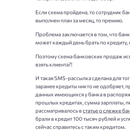
Если схема пройдена, то сотрудник бан
выполнен план за месяц, то премию.
Проблема заключается в том, что банк
может каждый день брать по кредиту, 
Поэтому схема банковских продаж ис
взять клиента?!
И такая SMS-рассылка сделана для тог
заранее кредиты никто не одобряет, п
данных имеющихся у банка в распоря
прошлых кредитах, сумма зарплаты, пер
рассматривалось в
статье о слежке ба
брали в кредит 100 тысяч рублей и усп
сейчас справитесь с таким кредитом.