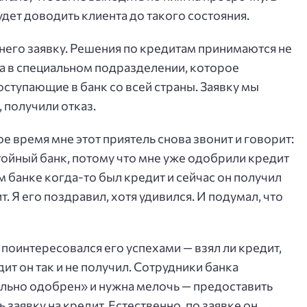
дет доводить клиента до такого состояния.
у него заявку. Решения по кредитам принимаются не
, а в специальном подразделении, которое
ступающие в банк со всей страны. Заявку мы
, получили отказ.
е время мне этот приятель снова звонит и говорит:
стойный банк, потому что мне уже одобрили кредит
ом банке когда-то был кредит и сейчас он получил
. Я его поздравил, хотя удивился. И подумал, что
я поинтересовался его успехами — взял ли кредит,
едит он так и не получил. Сотрудники банка
ельно одобрен» и нужна мелочь — предоставить
 заявку на кредит. Естественно, по заявке он