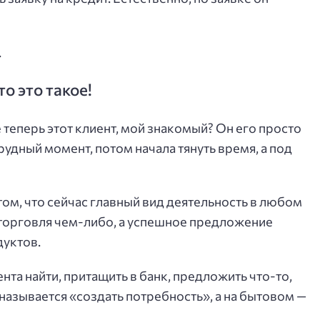
.
о это такое!
 теперь этот клиент, мой знакомый? Он его просто
рудный момент, потом начала тянуть время, а под
 том, что сейчас главный вид деятельность в любом
е торговля чем-либо, а успешное предложение
дуктов.
нта найти, притащить в банк, предложить что-то,
называется «создать потребность», а на бытовом —