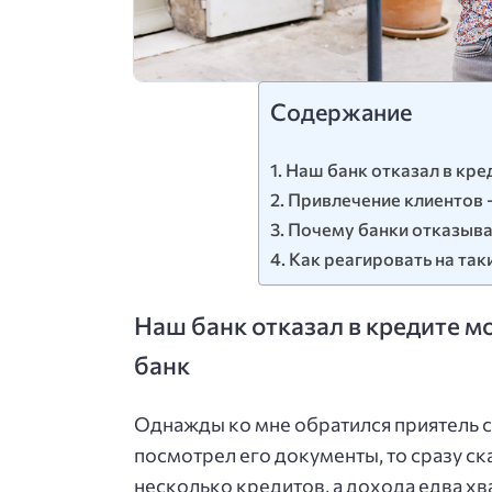
Содержание
Наш банк отказал в кре
Привлечение клиентов —
Почему банки отказыва
Как реагировать на та
Наш банк отказал в кредите мо
банк
Однажды ко мне обратился приятель с
посмотрел его документы, то сразу ска
несколько кредитов, а дохода едва хв