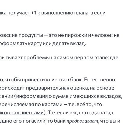
ка получает +1 к выполнению плана, а если
овские продукты — это не пирожки и человек не
оформлять карту или делать вклад.
пытывает проблемы на самом первом этапе: где
о, чтобы привести клиента в банк. Естественно
роисходит предварительная оценка, на основе
жении (информация о сумме имеющихся вкладов,
ечисляемая по картами — т.е. всё то, что
нков за клиентами
). Т.е. если вы два года назад
предполагает
ешно его погасили, то банк
, что вы и