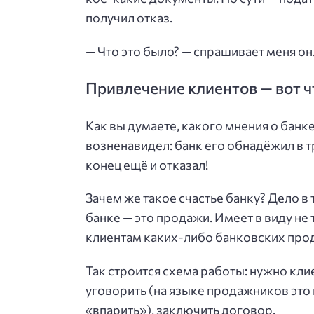
получил отказ.
— Что это было? — спрашивает меня он
Привлечение клиентов — вот чт
Как вы думаете, какого мнения о банке
возненавидел: банк его обнадёжил в т
конец ещё и отказал!
Зачем же такое счастье банку? Дело в
банке — это продажи. Имеет в виду н
клиентам каких-либо банковских про
Так строится схема работы: нужно клие
уговорить (на языке продажников это 
«впарить»), заключить договор.