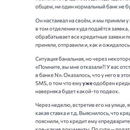
общем, ни один нормальный банк не бу
Он настаивал на своём, и мы приняли 
в том отделении куда подаётся заявка
обрабатывает все кредитные заявки по
приняли, отправили и, как и ожидалось
Ситуация банальная, но через некоторо
«Помните, вы мне отказали?! У вас от
в банке N». Оказалось, что у него в эт
SMS, о том что ему
уже
одобрен кредит
наверняка будет какой-то подвох.
Через неделю, встретив его на улице, 
какая ставка и т.д. Выяснилось, что кр
пояснили, что кредит ему «предварит
кое-какие документы. По сути — подать