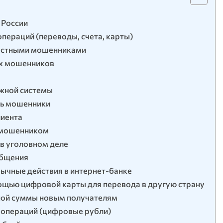
 России
пераций (переводы, счета, карты)
звестными мошенниками
ых мошенников
ёжной системы
сь мошенники
лиента
я мошенником
 в уголовном деле
общения
бычные действия в интернет-банке
омощью цифровой карты для перевода в другую страну
пной суммы новым получателям
 операций (цифровые рубли)