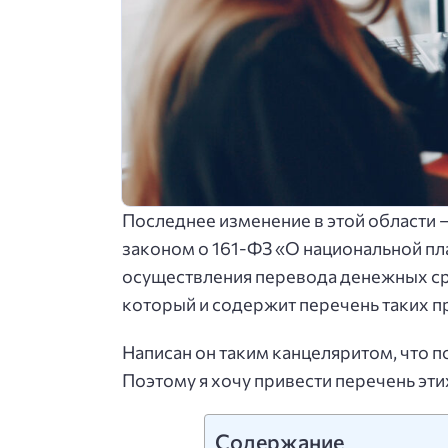
Последнее изменение в этой области —
законом о 161-ФЗ «О национальной пл
осуществления перевода денежных ср
который и содержит перечень таких п
Написан он таким канцеляритом, что 
Поэтому я хочу привести перечень эти
Содержание