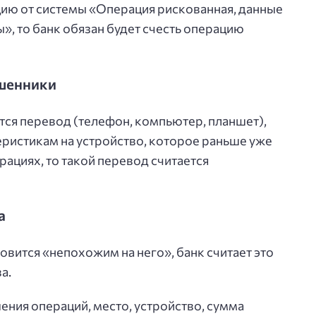
ию от системы «Операция рискованная, данные
, то банк обязан будет счесть операцию
ошенники
тся перевод (телефон, компьютер, планшет),
ристикам на устройство, которое раньше уже
ациях, то такой перевод считается
а
овится «непохожим на него», банк считает это
а.
ения операций, место, устройство, сумма