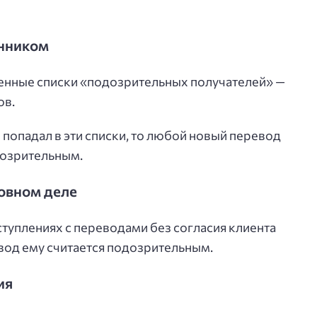
енником
венные списки «подозрительных получателей» —
ов.
попадал в эти списки, то любой новый перевод
дозрительным.
ловном деле
ступлениях с переводами без согласия клиента
вод ему считается подозрительным.
ия