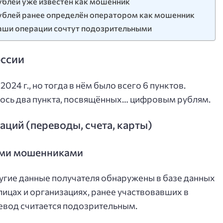
ублей уже известен как мошенник
ублей ранее определён оператором как мошенник
ваши операции сочтут подозрительными
оссии
024 г., но тогда в нём было всего 6 пунктов.
илось два пункта, посвящённых… цифровым рублям.
ций (переводы, счета, карты)
ными мошенниками
ругие данные получателя обнаружены в базе данных
ицах и организациях, ранее участвовавших в
евод считается подозрительным.