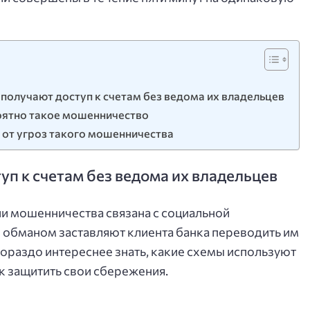
получают доступ к счетам без ведома их владельцев
оятно такое мошенничество
 от угроз такого мошенничества
п к счетам без ведома их владельцев
и мошенничества связана с социальной
обманом заставляют клиента банка переводить им
гораздо интереснее знать, какие схемы используют
ак защитить свои сбережения.