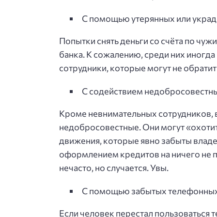
С помощью утерянных или украд
Попытки снять деньги со счёта по чу
банка. К сожалению, среди них иногд
сотрудники, которые могут не обратит
С содействием недобросовестны
Кроме невнимательных сотрудников, в
недобросовестные. Они могут «охотит
движения, которые явно забыты влад
оформлением кредитов на ничего не п
нечасто, но случается. Увы.
С помощью забытых телефонных
Если человек перестал пользоваться 