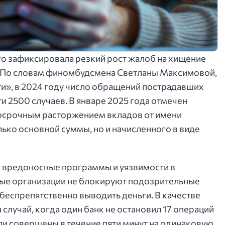
 зафиксировала резкий рост жалоб на хищение
. По словам финомбудсмена Светланы Максимовой,
и», в 2024 году число обращений пострадавших
чти 2500 случаев. В январе 2025 года отмечен
досрочным расторжением вкладов от имени
олько основной суммы, но и начисленного в виде
 вредоносные программы и уязвимости в
ные организации не блокируют подозрительные
беспрепятственно выводить деньги. В качестве
случай, когда один банк не остановил 17 операций
ыли совершены в течение пяти минут на одинаковую