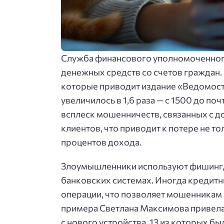
Служба финансового уполномоченного
денежных средств со счетов граждан
которые приводит издание «Ведомост
увеличилось в 1,6 раза — с 1500 до по
всплеск мошенничеств, связанных с 
клиентов, что приводит к потере не т
процентов дохода.
Злоумышленники используют фишинг,
банковских системах. Иногда кредит
операции, что позволяет мошенникам 
примера Светлана Максимова привела 
с нового устройства, 13 из которых б