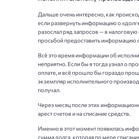
Дальше очень интересно, как происхо
если развернуть информацию о «долге»
разослал ряд запросов — в налоговую 
просьбой предоставить информацию об 
Всё это время информации об исполни
неприятно. Если бы я тогда узнал о 
оплате, и всё прошло бы гораздо прощ
экземпляр исполнительного производств
получал.
Через месяц после этих информационн
арест счетов и на списание средств.
Именно в этот момент появилась инфо
сумма долга, которая по мере списани