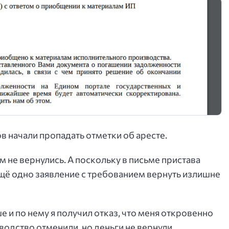
ов начали пропадать отметки об аресте.
м не вернулись. А поскольку в письме пристава
 ещё одно заявление с требованием вернуть излишне
 и по нему я получил отказ, что меня откровенно
одство отменили, но деньги не вернули.