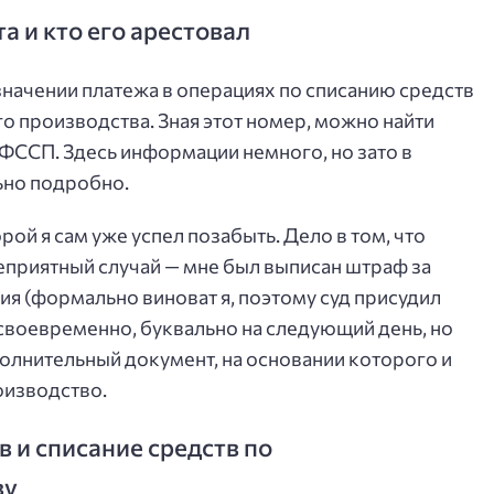
а и кто его арестовал
азначении платежа в операциях по списанию средств
го производства. Зная этот номер, можно найти
 ФССП. Здесь информации немного, но зато в
ьно подробно.
рой я сам уже успел позабыть. Дело в том, что
приятный случай — мне был выписан штраф за
 (формально виноват я, поэтому суд присудил
 своевременно, буквально на следующий день, но
олнительный документ, на основании которого и
оизводство.
 и списание средств по
ву