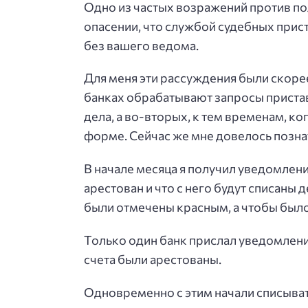
Одно из частых возражений против по
опасении, что службой судебных прис
без вашего ведома.
Для меня эти рассуждения были скорее
банках обрабатывают запросы пристав
дела, а во-вторых, к тем временам, к
форме. Сейчас же мне довелось познат
В начале месяца я получил уведомление
арестован и что с него будут списаны
были отмечены красным, а чтобы было 
Только один банк прислал уведомления
счета были арестованы.
Одновременно с этим начали списывать