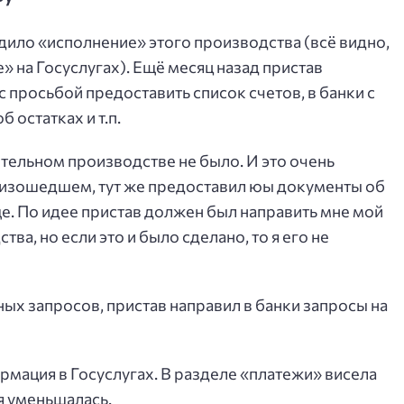
дило «исполнение» этого производства (всё видно,
 на Госуслугах). Ещё месяц назад пристав
с просьбой предоставить список счетов, в банки с
остатках и т.п.
тельном производстве не было. И это очень
произошедшем, тут же предоставил юы документы об
е. По идее пристав должен был направить мне мой
а, но если это и было сделано, то я его не
ых запросов, пристав направил в банки запросы на
рмация в Госуслугах. В разделе «платежи» висела
я уменьшалась.