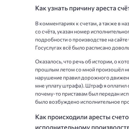
Как узнать причину ареста счёт
В комментариях к счетам, а также в н
со счёта, указан номер исполнительно
подробности о производстве на сайте
Госуслугах всё было расписано довол
Оказалось, что речь об истории, о кото
прошлым летом со мной произошёл не
нарушение правил дорожного движения
мне уплату штрафа). Штраф я оплатил
почему-то приставам был передан исп
было возбуждено исполнительное пр
Как происходили аресты счетов
исполнительному производст