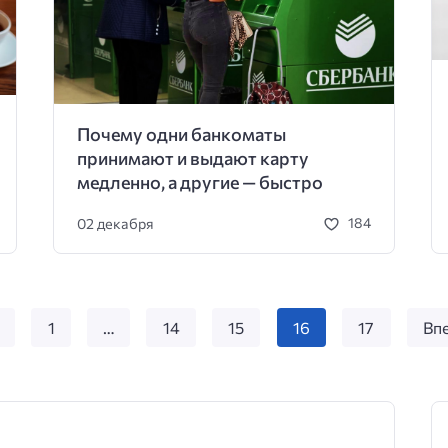
Почему одни банкоматы
принимают и выдают карту
медленно, а другие — быстро
02 декабря
184
1
…
14
15
16
17
Вп