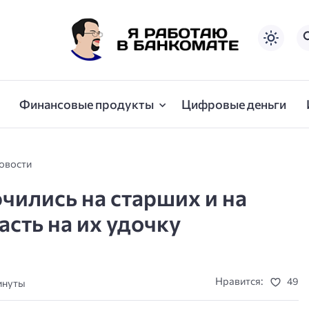
Финансовые продукты
Цифровые деньги
овости
ились на старших и на
асть на их удочку
Нравится:
49
минуты