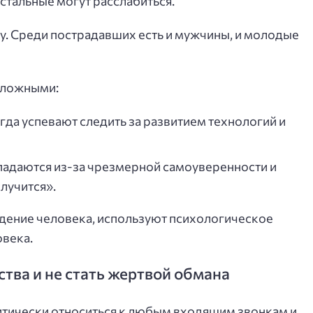
 остальные могут расслабиться.
. Среди пострадавших есть и мужчины, и молодые
оложными:
гда успевают следить за развитием технологий и
падаются из-за чрезмерной самоуверенности и
случится».
ение человека, используют психологическое
овека.
тва и не стать жертвой обмана
тически относиться к любым входящим звонкам и