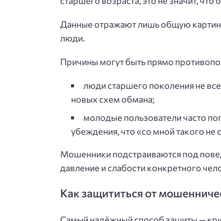
старшего возраста, это не значит, что
Данные отражают лишь общую картину
люди.
Причины могут быть прямо противоп
люди старшего поколения не все
новых схем обмана;
молодые пользователи часто по
убеждения, что «со мной такого не 
Мошенники подстраиваются под повед
давление и слабости конкретного чел
Как защититься от мошенничес
Самый надёжный способ защиты — кри