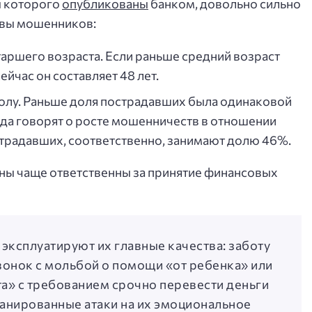
ы которого
опубликованы
банком, довольно сильно
твы мошенников:
аршего возраста. Если раньше средний возраст
ейчас он составляет 48 лет.
олу. Раньше доля пострадавших была одинаковой
да говорят о росте мошенничеств в отношении
радавших, соответственно, занимают долю 46%.
ины чаще ответственны за принятие финансовых
ксплуатируют их главные качества: заботу
Звонок с мольбой о помощи «от ребенка» или
а» с требованием срочно перевести деньги
ланированные атаки на их эмоциональное