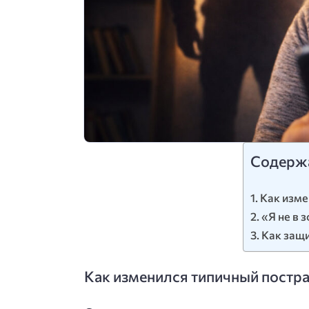
Содерж
Как изме
«Я не в 
Как защи
Как изменился типичный постр