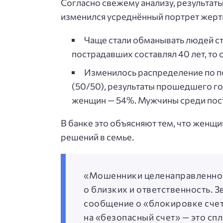
Согласно свежему анализу, результат
изменился усреднённый портрет жер
Чаще стали обманывать людей ст
пострадавших составлял 40 лет, то с
Изменилось распределение по п
(50/50), результаты прошедшего го
женщин — 54%. Мужчины среди пост
В банке это объясняют тем, что женщ
решений в семье.
«Мошенники целенаправленно э
о близких и ответственность. 
сообщение о «блокировке счет
на «безопасный счет» — это сп