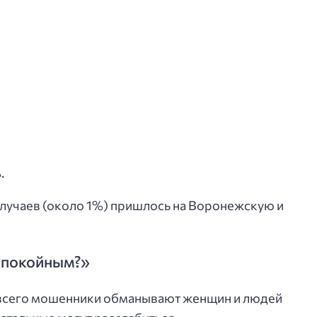
.
учаев (около 1%) пришлось на Воронежскую и
 спокойным?»
е всего мошенники обманывают женщин и людей