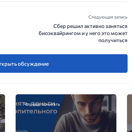
Следующая запись
Сбер решил активно заняться
биоэквайрингом и у него это может
получиться
ткрыть обсуждение
Что еще почитать