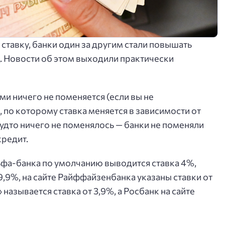
ставку, банки один за другим стали повышать
ц. Новости об этом выходили практически
и ничего не поменяется (если вы не
 по которому ставка меняется в зависимости от
удто ничего не поменялось — банки не поменяли
кредит.
льфа-банка по умолчанию выводится ставка 4%,
,9%, на сайте Райффайзенбанка указаны ставки от
называется ставка от 3,9%, а Росбанк на сайте