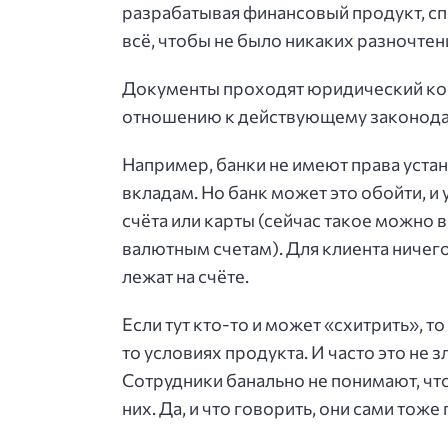
разрабатывая финансовый продукт, спе
всё, чтобы не было никаких разночтен
Документы проходят юридический контр
отношению к действующему законодате
Например, банки не имеют права уста
вкладам. Но банк может это обойти, и
счёта или карты (сейчас такое можно 
валютным счетам). Для клиента ничего, 
лежат на счёте.
Если тут кто-то и может «схитрить», т
то условиях продукта. И часто это не 
Сотрудники банально не понимают, что 
них. Да, и что говорить, они сами тоже