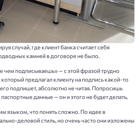
руя случай, где клиент банка считает себя
подводных камней в договоре не было.
е чем подписываешь» — с этой фразой трудно
 который предлагал клиенту на подпись какой-то
т его подпишет, абсолютно не читая. Попросишь
паспортные данные — он и этого не будет делать.
м языком, что понять сложно. По идее в
льно-деловой стиль, но очень часто они изложены