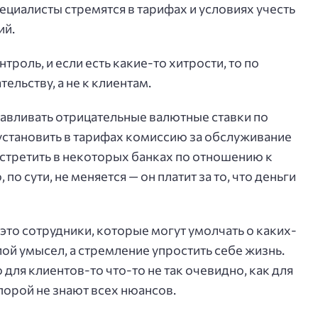
циалисты стремятся в тарифах и условиях учесть
ий.
оль, и если есть какие-то хитрости, то по
льству, а не к клиентам.
навливать отрицательные валютные ставки по
 установить в тарифах комиссию за обслуживание
встретить в некоторых банках по отношению к
по сути, не меняется — он платит за то, что деньги
о это сотрудники, которые могут умолчать о каких-
злой умысел, а стремление упростить себе жизнь.
для клиентов-то что-то не так очевидно, как для
 порой не знают всех нюансов.