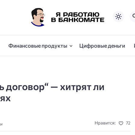
Финансовые продукты
Цифровые деньги
ь договор“ — хитрят ли
иях
Нравится:
72
ты