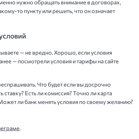
о именно нужно обращать внимание в договорах,
кому-то пункту или решить, что он означает
 условий
ываете — не вредно. Хорошо, если условия
анее — посмотрели условия и тарифы на сайте
респрашивать. Что будет если вы досрочно
 ставку? Есть ли комиссия? Точно ли карта
 Может ли банк менять условия по своему желанию?
леграме
.