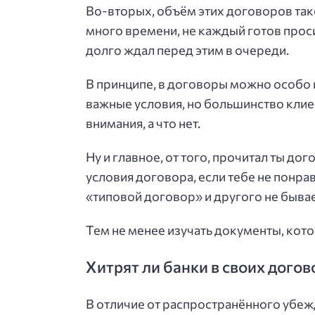
Во-вторых, объём этих договоров так
много времени, не каждый готов проси
долго ждал перед этим в очереди.
В принципе, в договоры можно особо 
важные условия, но большинство клиен
внимания, а что нет.
Ну и главное, от того, прочитал ты дог
условия договора, если тебе не понрави
«типовой договор» и другого не бывае
Тем не менее изучать документы, кот
Хитрят ли банки в своих догов
В отличие от распространённого убежде