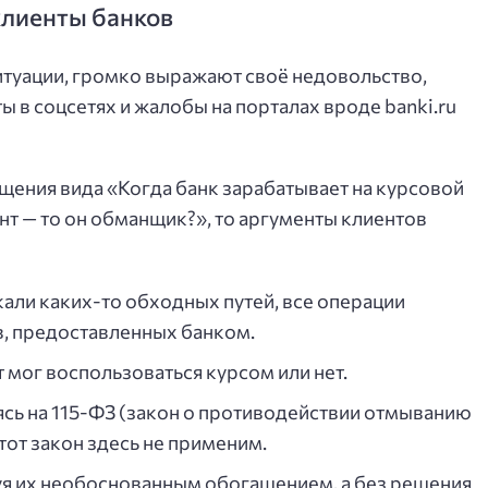
клиенты банков
ситуации, громко выражают своё недовольство,
 в соцсетях и жалобы на порталах вроде banki.ru
ения вида «Когда банк зарабатывает на курсовой
ент — то он обманщик?», то аргументы клиентов
кали каких-то обходных путей, все операции
, предоставленных банком.
т мог воспользоваться курсом или нет.
ясь на 115-ФЗ (закон о противодействии отмыванию
тот закон здесь не применим.
уя их необоснованным обогащением, а без решения