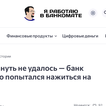
Финансовые продукты
Цифровые деньги
стории
уть не удалось — банк
то попытался нажиться на
Нравится:
92
уты