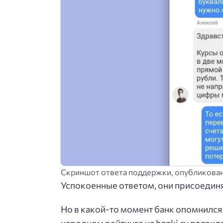
Скриншот ответа поддержки, опубликованн
Успокоенные ответом, они присоединял
Но в какой-то момент банк опомнился 
народном рейтинге на banki.ru появил