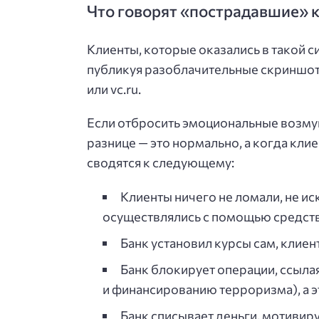
Что говорят «пострадавшие» 
Клиенты, которые оказались в такой 
публикуя разоблачительные скриншоты
или vc.ru.
Если отбросить эмоциональные возмущ
разнице — это нормально, а когда кли
сводятся к следующему:
Клиенты ничего не ломали, не ис
осуществлялись с помощью средств
Банк установил курсы сам, клиен
Банк блокирует операции, ссыла
и финансированию терроризма), а э
Банк списывает деньги, мотивир