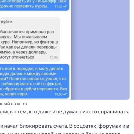
ый на vc.ru
ись к тем, кто даже и не думал ничего спрашивать.
и начал блокировать счета. В соцсетях, форумах и в
ось множество жалоб, на которые банк не давал