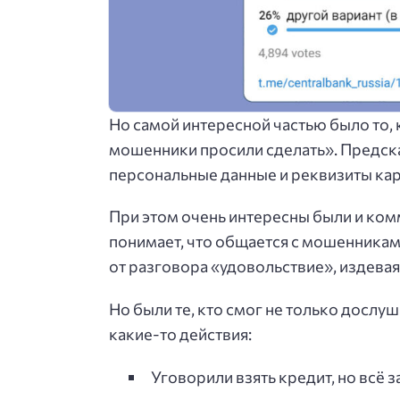
Но самой интересной частью было то, 
мошенники просили сделать». Предск
персональные данные и реквизиты карт
При этом очень интересны были и ком
понимает, что общается с мошенниками
от разговора «удовольствие», издева
Но были те, кто смог не только дослу
какие-то действия:
Уговорили взять кредит, но всё 