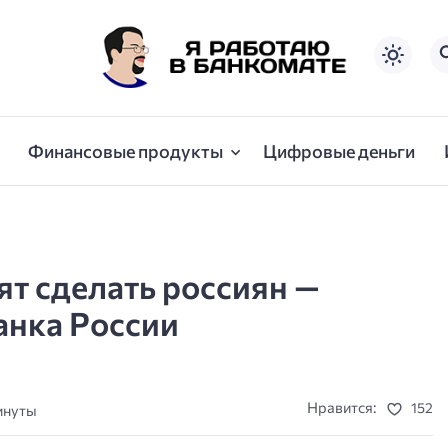
Финансовые продукты
Цифровые деньги
т сделать россиян —
анка России
Нравится:
152
минуты