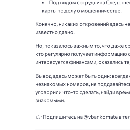
Под видом сотрудника Следстве
карты по делу о мошенничестве.
Конечно, никаких откровений здесь н
известно давно.
Но, показалось важным то, что даже ср
кто регулярно получает информацию 
интересуется финансами, оказались т
Вывод здесь может быть один: всегда
незнакомых номеров, не поддавайтесь 
уговорили что-то сделать, найди врем
знакомыми.
👉 Подпишитесь на
@vbankomate в те