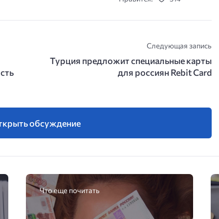
Следующая запись
Турция предложит специальные карты
ость
для россиян Rebit Card
ткрыть обсуждение
Что еще почитать