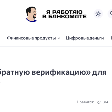
Финансовые продукты
Цифровые деньги
братную верификацию» для
в
Нравится:
314
ы