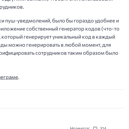
рудников.
лки пуш-уведмолений, было бы гораздо удобнее и
риложение собственный генератор кодов (что-то
), который генерирует уникальный код в каждый
оды можно генерировать в любой момент, для
 верифицировать сотрудников таким образом было
леграме
.
Нравится:
314