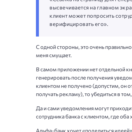
высвечивается на главном экр
клиент может попросить сотруд
верифицировать его».
С одной стороны, это очень правильн
меня смущает.
В самом приложении нет отдельной кно
генерировать после получения уведом
клиентом не получено (допустим, он 
получать рекламу), то убедиться в том,
Да и сами уведомления могут приходи
сотрудника банка с клиентом, где оба 
Альфа-банк хочет «поделиться идеей»