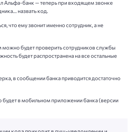
 Альфа-банк — теперь при входящем звонке
ника… назвать код.
я, что ему звонит именно сотрудник, а не
ом можно будет проверить сотрудников службы
жность будет распространена на все остальные
верка, в сообщении банка приводится достаточно
о будет в мобильном приложении банка (версии
ации кода приходит в пуш-уведомлении и