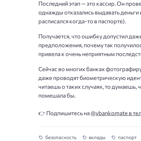
Последний этап — это кассир. Он пров
однажды отказались выдавать деньги из
расписался когда-то в паспорте).
Получается, что ошибку допустил даже
предположения, почему так получилось
привела к очень неприятным последст
Сейчас во многих банках фотографир
даже проводят биометрическую идент
читаешь о таких случаях, то думаешь,
помешала бы.
👉 Подпишитесь на
@vbankomate в те
безопасность
вклады
паспорт