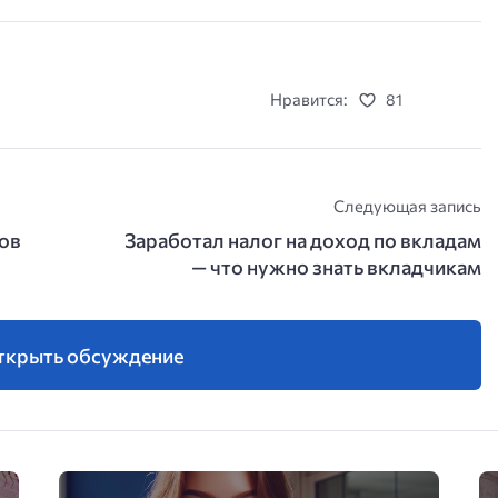
Нравится:
81
Следующая запись
тов
Заработал налог на доход по вкладам
— что нужно знать вкладчикам
ткрыть обсуждение