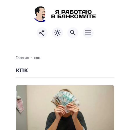
Главная
кпк
кпк